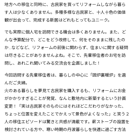
地方への移住と同時に、古民家を買ってリフォームしながら暮ら
す人は少なくありません。多種多様な古民家と、十人十色の価値
観が出会って、完成する新居はどれもとってもユニーク。
でも実際に個人宅を訪問できる機会は多くありません。また、ど
んな予算配分で、どこをどう改修して、何をそのままに残したの
か…などなど、リフォームの前後に関わらず、住まいに関する疑問
は尽きることがありませんよね。そこで、先輩移住者のお宅を訪
問し、あれこれ聞いてみる交流会を企画しました！
今回訪問する先輩移住者は、暮らしの中心に「囲炉裏暖炉」を選
んだご夫婦。
火のある暮らしを夢見て古民家を購入するも、リフォームにお金
がかかりすぎることが発覚、なんと敷地内に新築するという計画
変更！「実は古民家そのものにはそれほどこだわりがなかった、
ちょっと位置を変えたことでかえって景色がよくなった」と笑う２
人の移住エピソードは驚きと共感が満載です。薪ストーブの設置を
検討されている方や、寒い時期の丹波暮らしを快適に過ごす方法