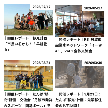
2026/07/17
2026/05/27
｜開催レポート｜移充計画
｜開催レポート｜R8_丹波市
「市長いるかも！？早朝登
起業家ネットワーク「イーW
山」
a！」Vol.1 全体交流会
2026/03/31
2026/03/30
｜開催レポート｜たんば“移
｜開催レポート｜3月21日：
充”計画 交流会「丹波市発祥
たんば“移充”計画：先輩移住
のスポーツ「囲碁ボール」を
者のお宅訪問！