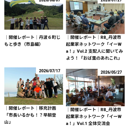
｜開催レポート｜丹波６町じ
｜開催レポート｜R8_丹波市
もと歩き（市島編）
起業家ネットワーク「イーW
a！」Vol.2 支配人に聞いてみ
よう！「おば里のあれこれ」
2026/07/17
2026/05/27
｜開催レポート｜移充計画
｜開催レポート｜R8_丹波市
「市長いるかも！？早朝登
起業家ネットワーク「イーW
山」
a！」Vol.1 全体交流会