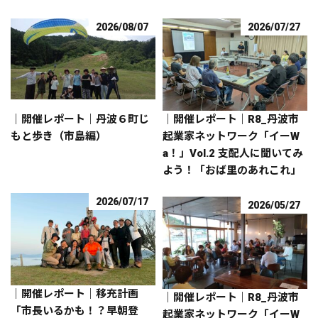
2026/08/07
2026/07/27
｜開催レポート｜丹波６町じ
｜開催レポート｜R8_丹波市
もと歩き（市島編）
起業家ネットワーク「イーW
a！」Vol.2 支配人に聞いてみ
よう！「おば里のあれこれ」
2026/07/17
2026/05/27
｜開催レポート｜移充計画
｜開催レポート｜R8_丹波市
「市長いるかも！？早朝登
起業家ネットワーク「イーW