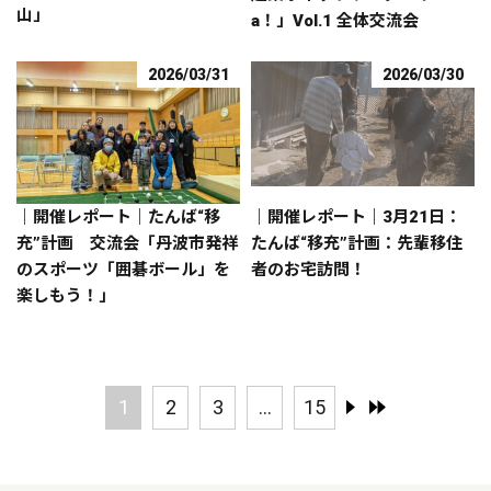
山」
a！」Vol.1 全体交流会
2026/03/31
2026/03/30
｜開催レポート｜たんば“移
｜開催レポート｜3月21日：
充”計画 交流会「丹波市発祥
たんば“移充”計画：先輩移住
のスポーツ「囲碁ボール」を
者のお宅訪問！
楽しもう！」
1
2
3
...
15