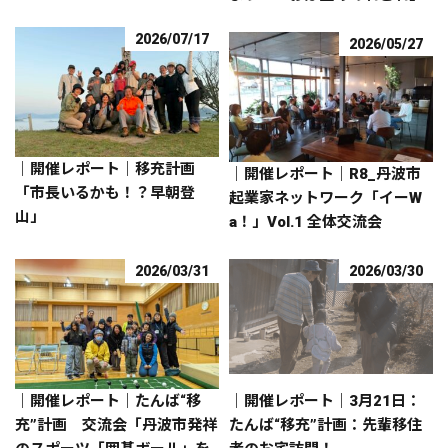
2026/07/17
2026/05/27
｜開催レポート｜移充計画
｜開催レポート｜R8_丹波市
「市長いるかも！？早朝登
起業家ネットワーク「イーW
山」
a！」Vol.1 全体交流会
2026/03/31
2026/03/30
｜開催レポート｜たんば“移
｜開催レポート｜3月21日：
充”計画 交流会「丹波市発祥
たんば“移充”計画：先輩移住