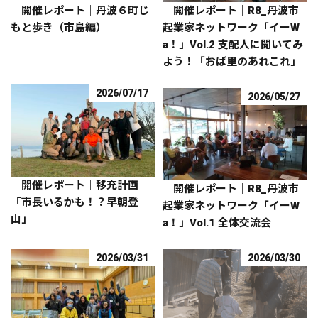
｜開催レポート｜丹波６町じ
｜開催レポート｜R8_丹波市
もと歩き（市島編）
起業家ネットワーク「イーW
a！」Vol.2 支配人に聞いてみ
よう！「おば里のあれこれ」
2026/07/17
2026/05/27
｜開催レポート｜移充計画
｜開催レポート｜R8_丹波市
「市長いるかも！？早朝登
起業家ネットワーク「イーW
山」
a！」Vol.1 全体交流会
2026/03/31
2026/03/30