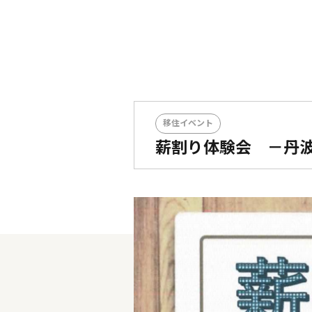
移住イベント
薪割り体験会 －丹