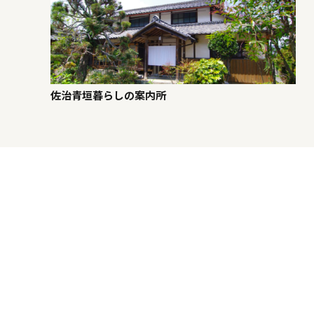
佐治青垣暮らしの案内所