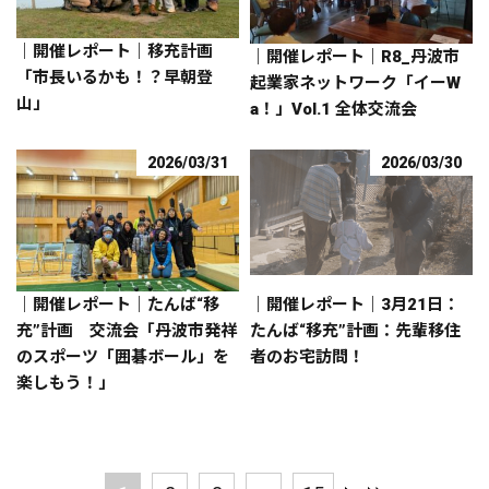
｜開催レポート｜移充計画
｜開催レポート｜R8_丹波市
「市長いるかも！？早朝登
起業家ネットワーク「イーW
山」
a！」Vol.1 全体交流会
2026/03/31
2026/03/30
｜開催レポート｜たんば“移
｜開催レポート｜3月21日：
充”計画 交流会「丹波市発祥
たんば“移充”計画：先輩移住
のスポーツ「囲碁ボール」を
者のお宅訪問！
楽しもう！」