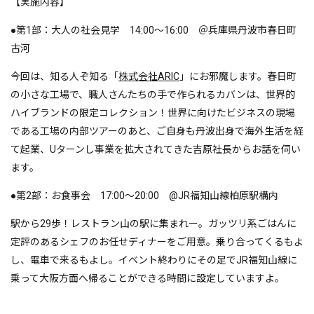
【実施内容】
●第1部：大人の社会見学 14:00～16:00 ＠兵庫県丹波市春日町
古河
今回は、知る人ぞ知る「
株式会社ARIC
」にお邪魔します。春日町
の小さな工場で、職人さんたちの手で作られるカバンは、世界的
ハイブランドの限定コレクション！世界に向けたビジネスの現場
である工場の内部ツアーのあと、ご自身も丹波出身で海外生活を経
て起業、Uターンし事業を拡大されてきた吉原社長からお話を伺い
ます。
●第2部：お食事会 17:00〜20:00 @JR福知山線柏原駅構内
駅から29歩！レストラン山の駅に集まれー。ガッツリ系ごはんに
定評のあるシェフのお任せディナーをご用意。乗り合ってくるもよ
し、電車で来るもよし。イベント終わりにその足でJR福知山線に
乗って大阪方面へ帰ることができる時間に設定していますよ。