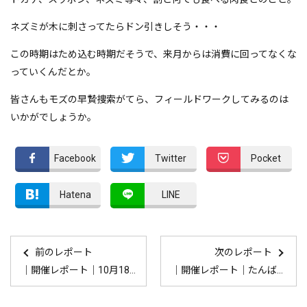
ネズミが木に刺さってたらドン引きしそう・・・
この時期はため込む時期だそうで、来月からは消費に回ってなくな
っていくんだとか。
皆さんもモズの早贄捜索がてら、フィールドワークしてみるのは
いかがでしょうか。
Facebook
Twitter
Pocket
Hatena
LINE
前のレポート
次のレポート
｜開催レポート｜10月18日 たんば“移充”計画：間伐・薪割り体験会
｜開催レポート｜たんば“移充”計画：熊の研究者から聞きたい！丹波の里山くらしと自然動物との関わり方