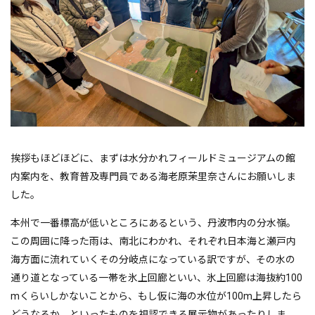
挨拶もほどほどに、まずは水分かれフィールドミュージアムの館
内案内を、教育普及専門員である海老原茉里奈さんにお願いしま
した。
本州で一番標高が低いところにあるという、丹波市内の分水嶺。
この周囲に降った雨は、南北にわかれ、それぞれ日本海と瀬戸内
海方面に流れていくその分岐点になっている訳ですが、その水の
通り道となっている一帯を氷上回廊といい、氷上回廊は海抜約100
mくらいしかないことから、もし仮に海の水位が100m上昇したら
どうなるか、といったものを視認できる展示物があったりしま