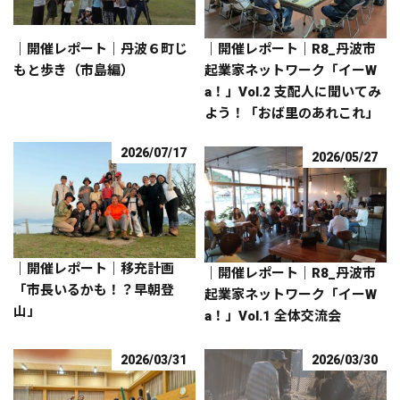
｜開催レポート｜丹波６町じ
｜開催レポート｜R8_丹波市
もと歩き（市島編）
起業家ネットワーク「イーW
a！」Vol.2 支配人に聞いてみ
よう！「おば里のあれこれ」
2026/07/17
2026/05/27
｜開催レポート｜移充計画
｜開催レポート｜R8_丹波市
「市長いるかも！？早朝登
起業家ネットワーク「イーW
山」
a！」Vol.1 全体交流会
2026/03/31
2026/03/30