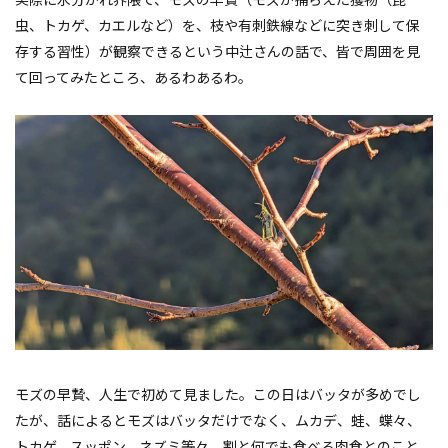
実際に水分かれ界隈で、モズの早贄（モズが捕らえた獲物（昆
虫、トカゲ、カエルなど）を、枝や有刺鉄線などに突き刺して保
存する習性）が観察できるという中辻さんの話で、皆で周囲を見
て回ってみたところ、あるわあるわ。
モズの早贄、人生で初めて見ました。この日はバッタが多めでし
たが、話によるとモズはバッタだけでなく、ムカデ、蛙、蝶々、
トカゲ、スッポン、ネズミ等々、割と何でも食べる肉食とのこと。