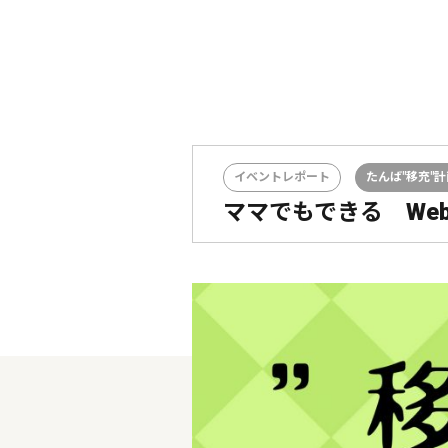
イベントレポート
たんば"移充"計
ママでもできる We