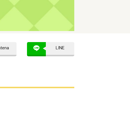
atena
LINE