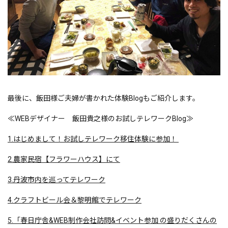
最後に、飯田様ご夫婦が書かれた体験Blogもご紹介します。
≪WEBデザイナー
飯田貴之様のお試しテレワークBlog
≫
1.はじめまして！お試しテレワーク移住体験に参加！
2.農家民宿【フラワーハウス】にて
3.丹波市内を巡ってテレワーク
4.クラフトビール会＆黎明館でテレワーク
5.「春日庁舎&WEB制作会社訪問&イベント参加 の盛りだくさんの