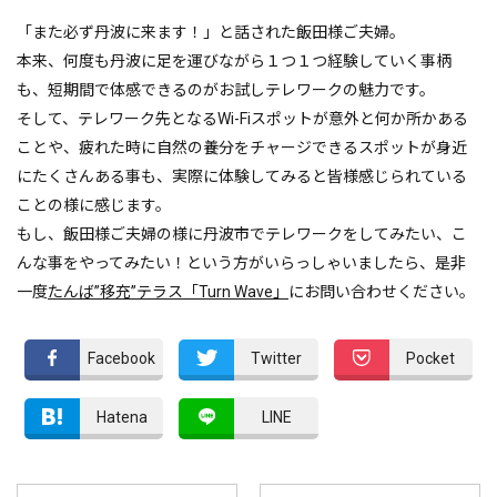
「また必ず丹波に来ます！」と話された飯田様ご夫婦。
本来、何度も丹波に足を運びながら１つ１つ経験していく事柄
も、短期間で体感できるのがお試しテレワークの魅力です。
そして、テレワーク先となるWi-Fiスポットが意外と何か所かある
ことや、疲れた時に自然の養分をチャージできるスポットが身近
にたくさんある事も、実際に体験してみると皆様感じられている
ことの様に感じます。
もし、飯田様ご夫婦の様に丹波市でテレワークをしてみたい、こ
んな事をやってみたい！という方がいらっしゃいましたら、是非
一度
たんば”移充”テラス「Turn Wave」
にお問い合わせください。
Facebook
Twitter
Pocket
Hatena
LINE