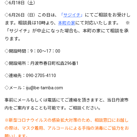
◇6月18日（土）
にてご相談をお受けし
◇6月26日（日）
この日は、
「
サジイチ
」
ます。相談員は
にて対応いたします。 ※
10時より
、
本町の家
「サジイチ」が中止になった場合も、本町の家にて相談を承
ります。
◇開設時間：9：00～17：00
◇開設場所：丹波市春日町松森296番1
◇連絡先：090-2705-4110
◇メール：iju@be-tamba.com
事前にメールもしくは電話にてご連絡を頂きますと、当日丹波市
内をご案内することも可能です。ご相談ください。
※新型コロナウイルスの感染拡大対策のため、相談窓口にお越し
の際は、マスク着用、アルコールによる手指の消毒にご協力をお
願いします。