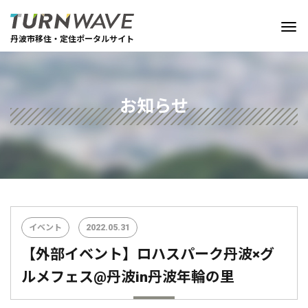
丹波市移住・定住ポータルサイト
お知らせ
イベント
2022.05.31
【外部イベント】ロハスパーク丹波×グ
ルメフェス@丹波in丹波年輪の里