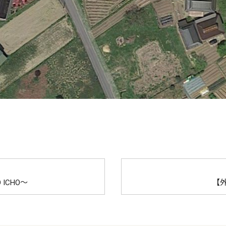
ICHO～
【