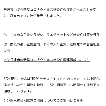
丹波市内でも新型コロナウイルス感染症の症例が出たことを受
け、丹波市では方針が発表されました。
① こまめな手洗いうがい、咳エチケットなど感染症対策を行う
② 換気の悪い密閉空間、多くの人の密集、近距離での会話を避
ける
＞＞丹波市の新型コロナウイルス感染症関連情報はこちら
3/24現在、たんば”移充”テラス「Ｔｕｒｎ Ｗａｖｅ」では上記①
②を行いながら業務を継続し、移住相談窓口も閉鎖せず通常通り
開設しております。
＞＞週末移住相談窓口開設についてのご案内はこちら