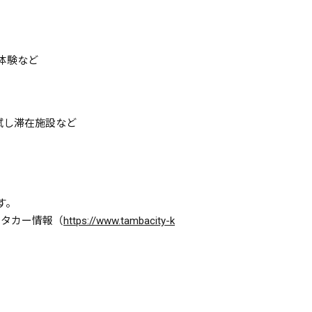
体験など
試し滞在施設など
す。
ンタカー情報（
https://www.tambacity-k