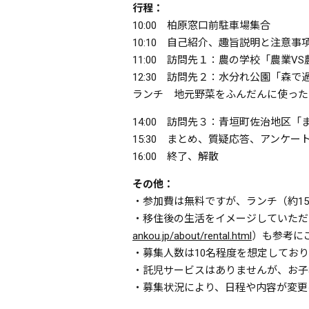
行程：
10:00 柏原窓口前駐車場集合
10:10 自己紹介、趣旨説明と注意事
11:00 訪問先１：農の学校「農業
12:30 訪問先２：水分れ公園「森
ランチ
地元野菜をふんだんに使った
14:00 訪問先３：青垣町佐治地
15:30 まとめ、質疑応答、アンケー
16:00 終了、解散
その他：
・参加費は無料ですが、ランチ（約1
・移住後の生活をイメージしていただ
ankou.jp/about/rental.html
）も参考に
・募集人数は10名程度を想定してお
・託児サービスはありませんが、お子
・募集状況により、日程や内容が変更