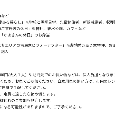
項など
VS農ある暮らし」※学校と圃場見学、先輩移住者、新規就農者、収穫
で過ごす丹波の休日」※神社、親水公園、カフェなど
「かあさんの休日」の
お弁当
区「まちエリアの古民家ビフォーアフター」※農地付き空き家物件、お
ト記入
500円/大人１人）や訪問先でのお買い物などは、個人負担となりま
くため、お車でご参加ください。自家用車の無い方は、市内のレ
ご自身で手配してください。
り、定員に達したら締め切ります。
様連れのご参加も歓迎します。
になる可能性がありますので、ご了承ください。