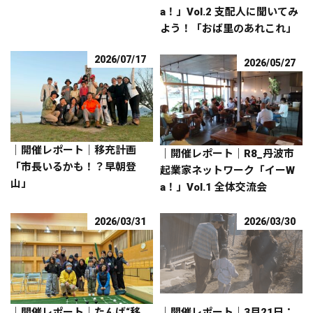
a！」Vol.2 支配人に聞いてみ
よう！「おば里のあれこれ」
2026/07/17
2026/05/27
｜開催レポート｜移充計画
｜開催レポート｜R8_丹波市
「市長いるかも！？早朝登
起業家ネットワーク「イーW
山」
a！」Vol.1 全体交流会
2026/03/31
2026/03/30
｜開催レポート｜たんば“移
｜開催レポート｜3月21日：