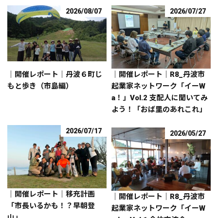
2026/08/07
2026/07/27
｜開催レポート｜丹波６町じ
｜開催レポート｜R8_丹波市
もと歩き（市島編）
起業家ネットワーク「イーW
a！」Vol.2 支配人に聞いてみ
よう！「おば里のあれこれ」
2026/07/17
2026/05/27
｜開催レポート｜移充計画
｜開催レポート｜R8_丹波市
「市長いるかも！？早朝登
起業家ネットワーク「イーW
山」