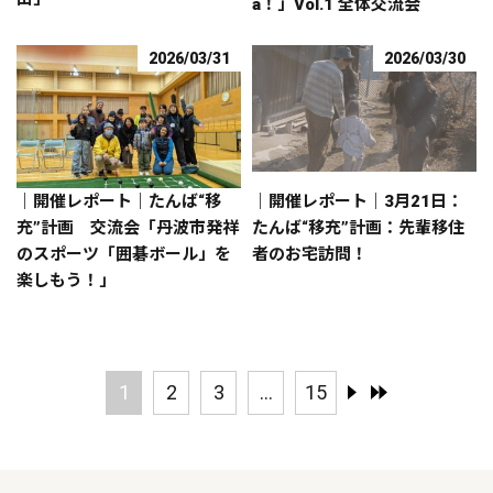
a！」Vol.1 全体交流会
2026/03/31
2026/03/30
｜開催レポート｜たんば“移
｜開催レポート｜3月21日：
充”計画 交流会「丹波市発祥
たんば“移充”計画：先輩移住
のスポーツ「囲碁ボール」を
者のお宅訪問！
楽しもう！」
1
2
3
...
15