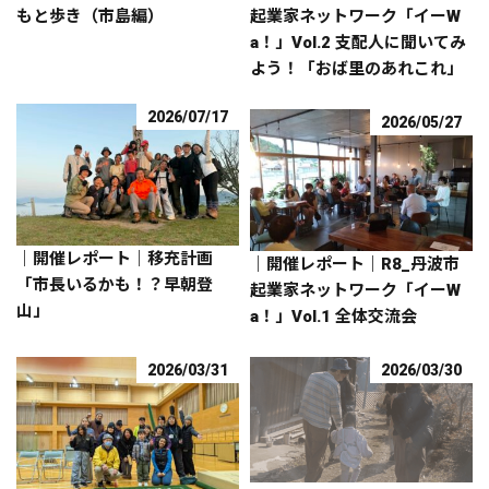
もと歩き（市島編）
起業家ネットワーク「イーW
a！」Vol.2 支配人に聞いてみ
よう！「おば里のあれこれ」
2026/07/17
2026/05/27
｜開催レポート｜移充計画
｜開催レポート｜R8_丹波市
「市長いるかも！？早朝登
起業家ネットワーク「イーW
山」
a！」Vol.1 全体交流会
2026/03/31
2026/03/30