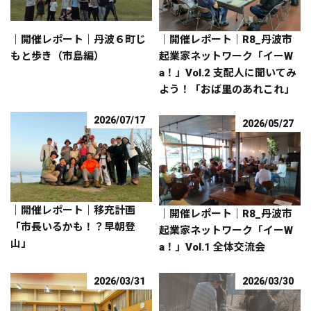
｜開催レポート｜丹波６町じ
｜開催レポート｜R8_丹波市
もと歩き（市島編）
起業家ネットワーク「イーW
a！」Vol.2 支配人に聞いてみ
よう！「おば里のあれこれ」
2026/07/17
2026/05/27
｜開催レポート｜移充計画
｜開催レポート｜R8_丹波市
「市長いるかも！？早朝登
起業家ネットワーク「イーW
山」
a！」Vol.1 全体交流会
2026/03/31
2026/03/30