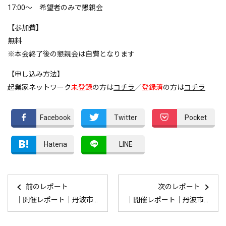
17:00～ 希望者のみで懇親会
【参加費】
無料
※本会終了後の懇親会は自費となります
【申し込み方法】
起業家ネットワーク
未登録
の方は
コチラ
／
登録済
の方は
コチラ
Facebook
Twitter
Pocket
Hatena
LINE
前のレポート
次のレポート
｜開催レポート｜丹波市起業家ネットワーク交流会（第3回）
｜開催レポート｜丹波市起業家ネットワーク交流会（第5回）