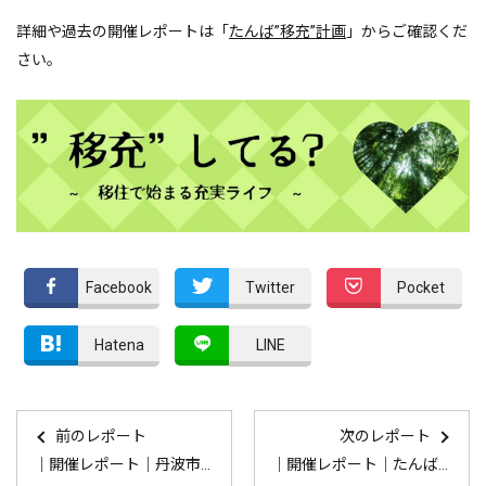
詳細や過去の開催レポートは「
たんば”移充”計画
」からご確認くだ
さい。
Facebook
Twitter
Pocket
Hatena
LINE
前のレポート
次のレポート
｜開催レポート｜丹波市起業家ネットワーク交流会（第5回）
｜開催レポート｜たんば”移充”計画「丹波布作家に教わる草木染ワークショップ」