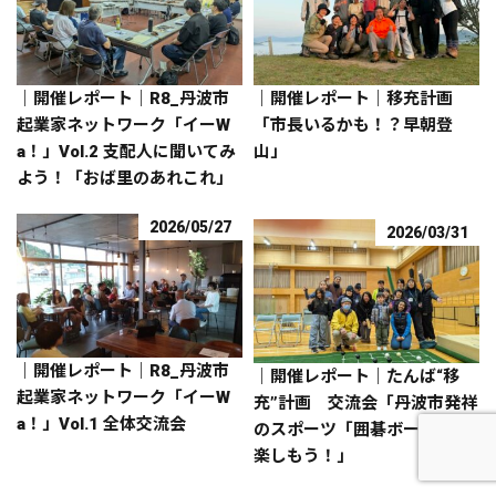
｜開催レポート｜R8_丹波市
｜開催レポート｜移充計画
起業家ネットワーク「イーW
「市長いるかも！？早朝登
a！」Vol.2 支配人に聞いてみ
山」
よう！「おば里のあれこれ」
2026/05/27
2026/03/31
｜開催レポート｜R8_丹波市
｜開催レポート｜たんば“移
起業家ネットワーク「イーW
充”計画 交流会「丹波市発祥
a！」Vol.1 全体交流会
のスポーツ「囲碁ボール」を
楽しもう！」