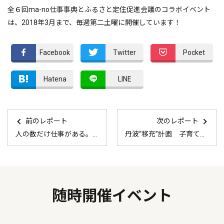
全６回ma-no仕事事典とふるさと定住促進会議のコラボイベント
は、2018年3月まで、毎週第二土曜に開催しています！
Facebook
Twitter
Pocket
Hatena
LINE
前のレポート
次のレポート
人の数だけ仕事がある。ma-no仕事事典 vol.1 井口元
丹波“移充”計画 子育てママのぜんざい交流会 レポート
随時開催イベント