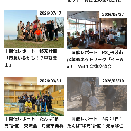
よう！「おば里のあれこれ」
2026/07/17
2026/05/27
｜開催レポート｜移充計画
｜開催レポート｜R8_丹波市
「市長いるかも！？早朝登
起業家ネットワーク「イーW
山」
a！」Vol.1 全体交流会
2026/03/31
2026/03/30
｜開催レポート｜たんば“移
｜開催レポート｜3月21日：
充”計画 交流会「丹波市発祥
たんば“移充”計画：先輩移住