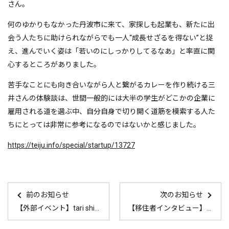
さん。
何のゆかりもなかった丹波市に来て、家探しも起業も、新たに出
会う人たちに助けられながらでも一人“成長せざるを得ない”と捉
え、進んでいく姿は「若いのにしっかりしてるなあ」と率直に関
心するところがありました。
苦手なことにも向き合いながら人と繋がるカレーを作り続ける三
井さんの体験談は、世間一般的には大半の学生がどこかの企業に
雇用される道を選ぶ中、自分自身で切り開く道筋を模索する人た
ちにとっては非常に参考になるのではないかと感じました。
https://teiju.info/special/startup/13727
前のお知らせ
次のお知らせ
【外部イベント】tari shirt展～タリ族の衣文化～
【移住者インタビュー】若竹洋介・絵美子さん 公開