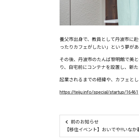
養父市出身で、教員として丹波市に赴
ったりカフェがしたい」という夢があ
その後、丹波市のたんば黎明館で美と
り、自宅前にコンテナを設置し、新た
起業されるまでの経緯や、カフェとし
https://teiju.info/special/startup/16461
前のお知らせ
【移住イベント】おいでや!!いなか暮