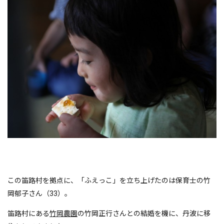
この笛路村を拠点に、「ふえっこ」を立ち上げたのは保育士の竹
岡郁子さん（33）。
笛路村にある
竹岡農園
の竹岡正行さんとの結婚を機に、丹波に移