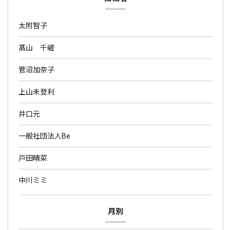
太附智子
髙山 千嵯
菅沼加奈子
上山未登利
井口元
一般社団法人Be
戸田晴菜
中川ミミ
月別