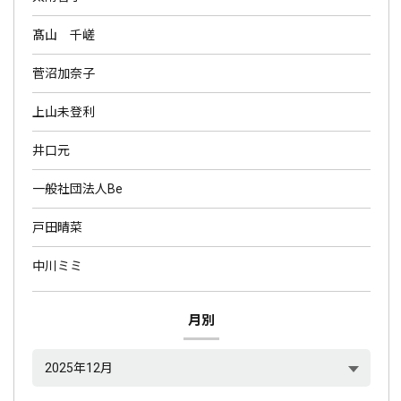
髙山 千嵯
菅沼加奈子
上山未登利
井口元
一般社団法人Be
戸田晴菜
中川ミミ
月別