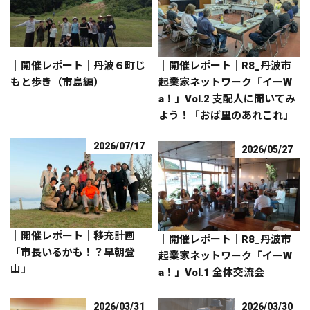
｜開催レポート｜丹波６町じ
｜開催レポート｜R8_丹波市
もと歩き（市島編）
起業家ネットワーク「イーW
a！」Vol.2 支配人に聞いてみ
よう！「おば里のあれこれ」
2026/07/17
2026/05/27
｜開催レポート｜移充計画
｜開催レポート｜R8_丹波市
「市長いるかも！？早朝登
起業家ネットワーク「イーW
山」
a！」Vol.1 全体交流会
2026/03/31
2026/03/30