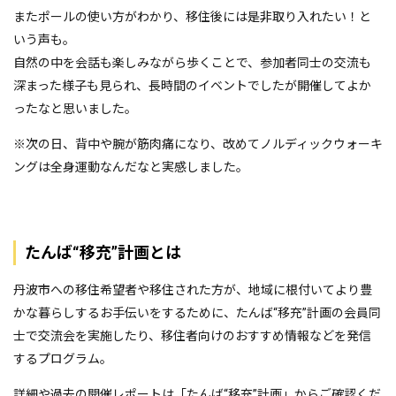
またポールの使い方がわかり、移住後には是非取り入れたい！と
いう声も。
自然の中を会話も楽しみながら歩くことで、参加者同士の交流も
深まった様子も見られ、長時間のイベントでしたが開催してよか
ったなと思いました。
※次の日、背中や腕が筋肉痛になり、改めてノルディックウォーキ
ングは全身運動なんだなと実感しました。
たんば“移充”計画とは
丹波市への移住希望者や移住された方が、地域に根付いてより豊
かな暮らしするお手伝いをするために、たんば“移充”計画の会員同
士で交流会を実施したり、移住者向けのおすすめ情報などを発信
するプログラム。
詳細や過去の開催レポートは「
たんば“移充”計画
」からご確認くだ