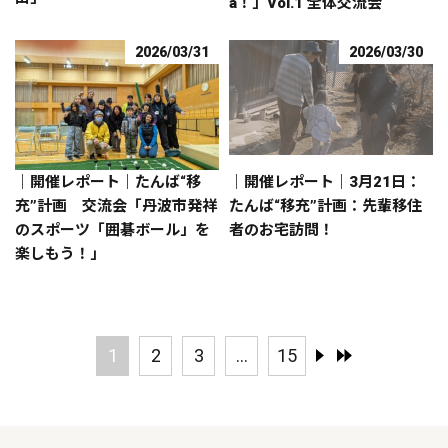
a！」Vol.1 全体交流会
2026/03/31
2026/03/30
｜開催レポート｜たんば“移
｜開催レポート｜3月21日：
充”計画 交流会「丹波市発祥
たんば“移充”計画：先輩移住
のスポーツ「囲碁ボール」を
者のお宅訪問！
楽しもう！」
1
2
3
...
15