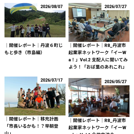
2026/08/07
2026/07/27
｜開催レポート｜丹波６町じ
｜開催レポート｜R8_丹波市
もと歩き（市島編）
起業家ネットワーク「イーW
a！」Vol.2 支配人に聞いてみ
よう！「おば里のあれこれ」
2026/07/17
2026/05/27
｜開催レポート｜移充計画
｜開催レポート｜R8_丹波市
「市長いるかも！？早朝登
起業家ネットワーク「イーW
山」