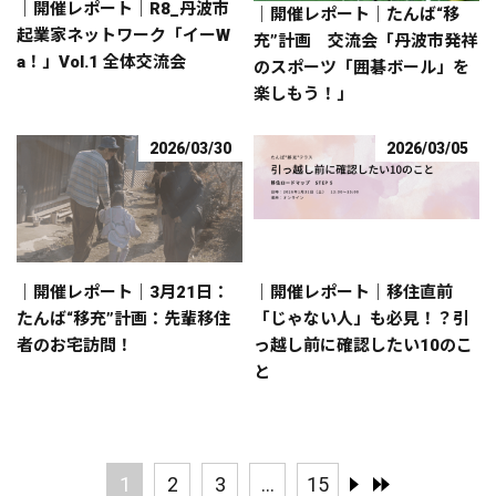
｜開催レポート｜R8_丹波市
｜開催レポート｜たんば“移
起業家ネットワーク「イーW
充”計画 交流会「丹波市発祥
a！」Vol.1 全体交流会
のスポーツ「囲碁ボール」を
楽しもう！」
2026/03/30
2026/03/05
｜開催レポート｜3月21日：
｜開催レポート｜移住直前
たんば“移充”計画：先輩移住
「じゃない人」も必見！？引
者のお宅訪問！
っ越し前に確認したい10のこ
と
1
2
3
...
15