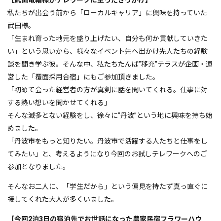
私たちが出会う前から「ローカルキャリア」に興味を持っていた
武田様。
「生まれ育った地元を盛り上げたい、自分も何か貢献していきた
い」という思いから、様々なイベント先へ出かけ先人たちの経験
談を聞き学ぶ彼。そんな中、私たちたんば”移充”テラスが企画・運
営した「覆面採用合宿」にもご参加頂きました。
「初めて会った経営者の方が真剣に話を聞いてくれる。仕事に対
する熱い想いを聞かせてくれる」
そんな滅多とない経験をし、徐々に”丹波”という地に興味を持ち始
めました。
「丹波市をもっと知りたい。丹波市で活躍する人たちと仕事をし
てみたい」と、考えるようになり今回のお試しテレワークへのご
参加となりました。
そんなお二人に、「学生だから」という偏見を持たず真っ直ぐに
接してくれた大人が多くいました。
【
今回2泊3日の宿泊先でお世話になった農家民宿フラワーハウ