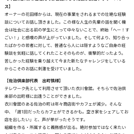
ス
】
オーナーの花田様からは、現在の事業をされるまでの壮絶な経験
談についてお話し頂きました。この様な人生の先輩の話を聞く機
会は社会に出る前の学生にとって中々ないことで、終始「へー！す
ごい！」と感嘆の声が上がっていました。そして何より、知り合っ
たばかりの若者に対して、普通なら人には隠すようなご自身の経
験談を気軽に話してくれたことそのものが、衝撃的だったよう。
苦しかった経験を乗り越えて今また新たなチャレンジをしている
からこそのお話に刺激を受けていました。
【
佐治倶楽部代表 出町慎様
】
テレワーク先として利用させて頂いた衣川會舘。そちらで佐治倶
楽部の出町様に出逢うことができました。
衣川會舘のある佐治の町は年々商店街やカフェが減少。そんな
中、「週1回だったらカフェができるかも。空き家をシェアしてお
店を出したい」と、声が挙がったそうです。
組織を作る・所属すると義務感が出る。絶対参加ではなく来たい