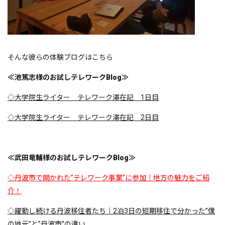
そんな彼らの体験ブログはこちら
≪池篤志様のお試しテレワークBlog≫
◇大学院生ライター テレワーク滞在記 1日目
◇大学院生ライター テレワーク滞在記 2日目
≪武田竜輔様のお試しテレワークBlog≫
◇丹波市で開かれた”テレワーク事業”に参加｜地方の魅力をご紹
介！
◇躍動し続ける丹波移住者たち｜2泊3日の短期移住で分かった”僕
の地元”と”丹波市”の違い