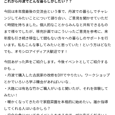
これから丹波でどんな暮らしがしたい？？
今回は本年度最後の交流会という事で、丹波での暮らしでチャレ
ンジしてみたいことについて語り合い、ご意見を聞かせていただ
く時間を持ちました。個人的なことからみんなと共有できるもの
まで様々でしたが、移充計画ではこういったご意見を参考に、来
年度も引き続き移住して間もない方々への暮らしのサポートを行
います。私もこんな事してみたいと思っていた！という方はどなた
でも、オモシロアイディア大歓迎です！
今回あがった声をご紹介します。今後イベントとしてご紹介する
かも…。
・丹波で購入した古民家の改修をDIYでやりたい。ワークショップ
とかでいろいろ学ぶ機会があればいいな…
・大路には有名な竹かご職人がいると聞いたが、それを体験して
みたい！
・暖かくなってきたので家庭菜園を本格的に始めたい。誰か指導
してくれる人はいるかしら？