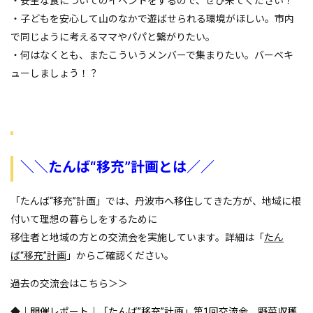
・安全な食についてのイベントをするので、ぜひ来てください！
・子どもを安心して山のなかで遊ばせられる環境がほしい。市内
で同じように考えるママやパパと繋がりたい。
・何はなくとも、またこういうメンバーで集まりたい。バーベキ
ューしましょう！？
＼＼たんば“移充”計画とは／／
「たんば“移充”計画」では、丹波市へ移住してきた方が、地域に根
付いて理想の暮らしをするために
移住者と地域の方との交流会を実施しています。詳細は「
たん
ば“移充”計画
」からご確認ください。
過去の交流会はこちら＞＞
◆
｜開催レポート｜「たんば”移充”計画」第1回交流会 野菜収穫