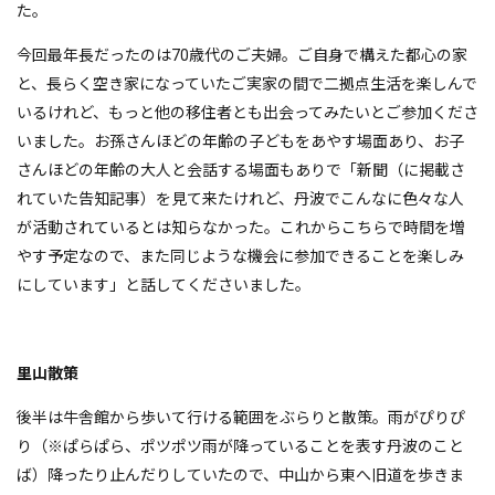
た。
今回最年長だったのは70歳代のご夫婦。ご自身で構えた都心の家
と、長らく空き家になっていたご実家の間で二拠点生活を楽しんで
いるけれど、もっと他の移住者とも出会ってみたいとご参加くださ
いました。お孫さんほどの年齢の子どもをあやす場面あり、お子
さんほどの年齢の大人と会話する場面もありで「新聞（に掲載さ
れていた告知記事）を見て来たけれど、丹波でこんなに色々な人
が活動されているとは知らなかった。これからこちらで時間を増
やす予定なので、また同じような機会に参加できることを楽しみ
にしています」と話してくださいました。
里山散策
後半は牛舎館から歩いて行ける範囲をぶらりと散策。雨がぴりぴ
り（※ぱらぱら、ポツポツ雨が降っていることを表す丹波のこと
ば）降ったり止んだりしていたので、中山から東へ旧道を歩きま