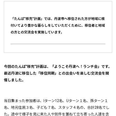
「たんば”移充”計画」では、丹波市へ移住された方が地域に根
付いてより豊かな暮らしをしていただくために、移住者と地域
の方との交流会を実施しています。
今回のたんば”移充”計画は、「ようこそ丹波へ！ランチ会」です。
最近丹波に移住した「移住同期」との出会いを楽しむ交流会を
開
催しました。
当日集まった参加者は、Iターン12名、Uターン１名、孫ターン１
名、地元住民３名、子ども７名、スタッフ４名の、合計28名でし
た。途中で様子を見に来た人や別件を兼ねて立ち寄った人達を含