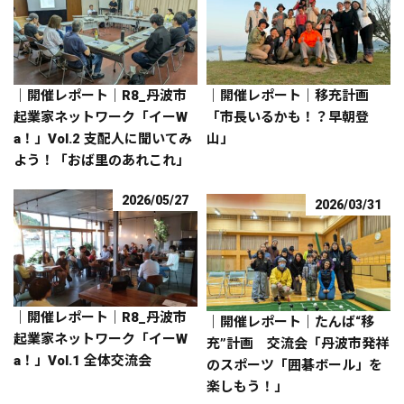
｜開催レポート｜R8_丹波市
｜開催レポート｜移充計画
起業家ネットワーク「イーW
「市長いるかも！？早朝登
a！」Vol.2 支配人に聞いてみ
山」
よう！「おば里のあれこれ」
2026/05/27
2026/03/31
｜開催レポート｜R8_丹波市
｜開催レポート｜たんば“移
起業家ネットワーク「イーW
充”計画 交流会「丹波市発祥
a！」Vol.1 全体交流会
のスポーツ「囲碁ボール」を
楽しもう！」