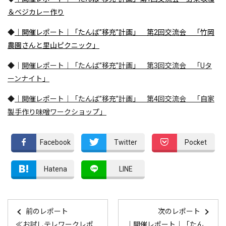
＆ベジカレー作り
◆
｜開催レポート｜「たんば”移充”計画」 第2回交流会 「竹岡
農園さんと里山ピクニック」
◆｜
開催レポート｜「たんば”移充”計画」 第3回交流会 「Uタ
ーンナイト」
◆
｜開催レポート｜「たんば”移充”計画」 第4回交流会 「自家
製手作り味噌ワークショップ」
Facebook
Twitter
Pocket
Hatena
LINE
前のレポート
次のレポート
≪お試しテレワークレポート≫丹波市のお試しテレワークに2名の学生フリーライターが参加
｜開催レポート｜「たんば”移充”計画」交流会 『マリオさんと野草の天ぷら』