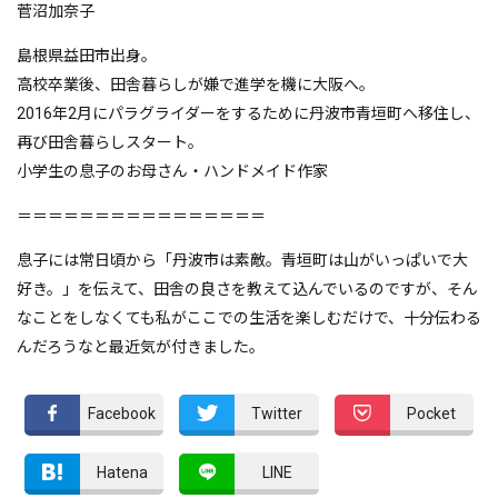
菅沼加奈子
島根県益田市出身。
高校卒業後、田舎暮らしが嫌で進学を機に大阪へ。
2016年2月にパラグライダーをするために丹波市青垣町へ移住し、
再び田舎暮らしスタート。
小学生の息子のお母さん・ハンドメイド作家
＝＝＝＝＝＝＝＝＝＝＝＝＝＝＝＝
息子には常日頃から「丹波市は素敵。青垣町は山がいっぱいで大
好き。」を伝えて、田舎の良さを教えて込んでいるのですが、そん
なことをしなくても私がここでの生活を楽しむだけで、十分伝わる
んだろうなと最近気が付きました。
Facebook
Twitter
Pocket
Hatena
LINE