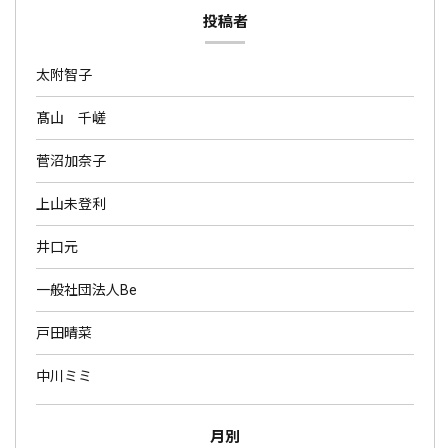
投稿者
太附智子
髙山 千嵯
菅沼加奈子
上山未登利
井口元
一般社団法人Be
戸田晴菜
中川ミミ
月別