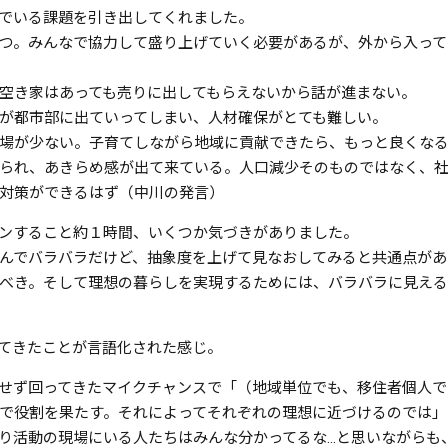
でいる課題を引き出してくれました。
つ。みんなで協力して盛り上げていく必要があるが、外から入って
空き家はあっても売りに出してもらえないから話が進まない。
が都市部に出ていってしまい、人材確保がとても難しい。
場が少ない。子育てしながら地域に貢献できたら、もっと良くな
られ、あきらめ感が出て来ている。人口減少そのものではなく、
対策ができるはず（中川の発言）
ンすること約１時間、いくつか気づきがありました。
んでバラバラだけど、抽象度を上げて見なおしてみると共通点があ
べき。そして理想の暮らしを実現するためには、バラバラに見える
てきたことが言語化された感じ。
せず回ってきたマイクチャンスで「（地域単位でも、移住者個人で
で役割を果たす。それによってそれぞれの理想に近づけるのでは」
り活動の現場にいる人たちはみんな分かってるな…と思いながらも