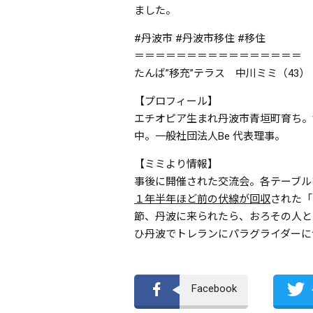
ました。
#丹波市 #丹波市移住 #移住
＝＝＝＝＝＝＝＝＝＝＝＝＝＝＝＝
たんば”移充”テラス 中川ミミ（43）
【プロフィール】
エチオピア生まれ丹波市青垣町育ち。
中。一般社団法人Be 代表理事。
【ミミより情報】
事後に開催された交流会。各テーブル
１年半年ほど前の伏線が回収
された「
節、丹波に来られたら、おろその人と
ひ丹波でトレランにパラグライダーに
Facebook