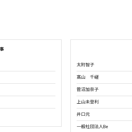
事
太附智子
髙山 千嵯
菅沼加奈子
上山未登利
井口元
一般社団法人Be