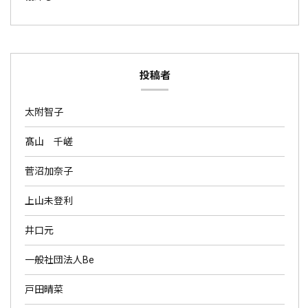
投稿者
太附智子
髙山 千嵯
菅沼加奈子
上山未登利
井口元
一般社団法人Be
戸田晴菜