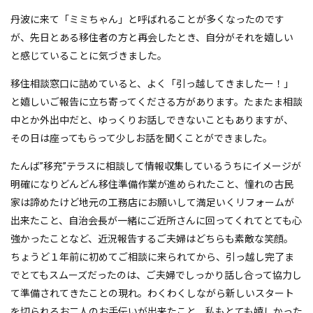
丹波に来て「ミミちゃん」と呼ばれることが多くなったのです
が、先日とある移住者の方と再会したとき、自分がそれを嬉しい
と感じていることに気づきました。
移住相談窓口に詰めていると、よく「引っ越してきましたー！」
と嬉しいご報告に立ち寄ってくださる方があります。たまたま相談
中とか外出中だと、ゆっくりお話しできないこともありますが、
その日は座ってもらって少しお話を聞くことができました。
たんば”移充”テラスに相談して情報収集しているうちにイメージが
明確になりどんどん移住準備作業が進められたこと、憧れの古民
家は諦めたけど地元の工務店にお願いして満足いくリフォームが
出来たこと、自治会長が一緒にご近所さんに回ってくれてとても心
強かったことなど、近況報告するご夫婦はどちらも素敵な笑顔。
ちょうど１年前に初めてご相談に来られてから、引っ越し完了ま
でとてもスムーズだったのは、ご夫婦でしっかり話し合って協力し
て準備されてきたことの現れ。わくわくしながら新しいスタート
を切られるお二人のお手伝いが出来たこと、私もとても嬉しかった