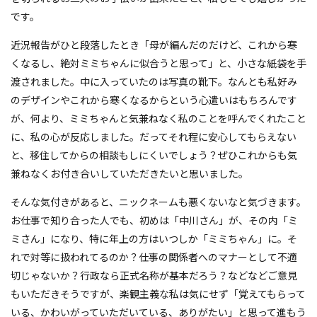
です。
近況報告がひと段落したとき「母が編んだのだけど、これから寒
くなるし、絶対ミミちゃんに似合うと思って」と、小さな紙袋を手
渡されました。中に入っていたのは写真の靴下。なんとも私好み
のデザインやこれから寒くなるからという心遣いはもちろんです
が、何より、ミミちゃんと気兼ねなく私のことを呼んでくれたこと
に、私の心が反応しました。だってそれ程に安心してもらえない
と、移住してからの相談もしにくいでしょう？ぜひこれからも気
兼ねなくお付き合いしていただきたいと思いました。
そんな気付きがあると、ニックネームも悪くないなと気づきます。
お仕事で知り合った人でも、初めは「中川さん」が、その内「ミ
ミさん」になり、特に年上の方はいつしか「ミミちゃん」に。そ
れで対等に扱われてるのか？仕事の関係者へのマナーとして不適
切じゃないか？行政なら正式名称が基本だろう？などなどご意見
もいただきそうですが、楽観主義な私は気にせず「覚えてもらって
いる、かわいがっていただいている、ありがたい」と思って進もう