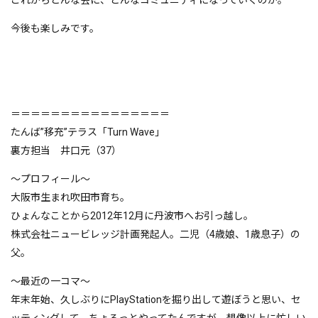
これからどんな会に、どんなコミュニティになっていくのか。
今後も楽しみです。
＝＝＝＝＝＝＝＝＝＝＝＝＝＝＝＝
たんば”移充”テラス「Turn Wave」
裏方担当 井口元（37）
～プロフィール～
大阪市生まれ吹田市育ち。
ひょんなことから2012年12月に丹波市へお引っ越し。
株式会社ニュービレッジ計画発起人。二児（4歳娘、1歳息子）の
父。
～最近の一コマ～
年末年始、久しぶりにPlayStationを掘り出して遊ぼうと思い、セ