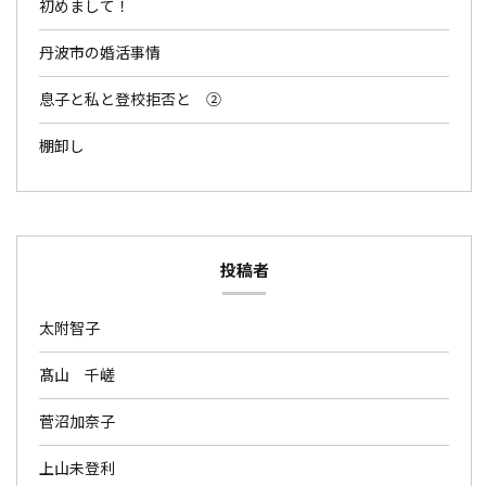
初めまして！
丹波市の婚活事情
息子と私と登校拒否と ②
棚卸し
投稿者
太附智子
髙山 千嵯
菅沼加奈子
上山未登利