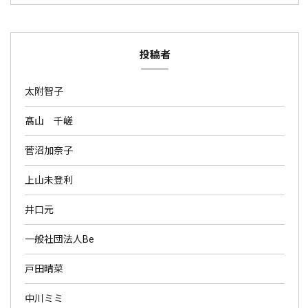
投稿者
太附智子
髙山 千嵯
菅沼加奈子
上山未登利
井口元
一般社団法人Be
戸田晴菜
中川ミミ