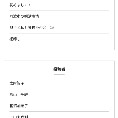
初めまして！
丹波市の婚活事情
息子と私と登校拒否と ②
棚卸し
投稿者
太附智子
髙山 千嵯
菅沼加奈子
上山未登利