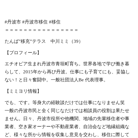
#
丹波市
#
丹波市移住
#
移住
＝＝＝＝＝＝＝＝＝＝＝＝＝＝＝＝
たんば”移充”テラス 中川ミミ（39）
【プロフィール】
エチオピア生まれ丹波市青垣町育ち。世界各地で学び働き暮
らして、2015年から再び丹波。仕事にも子育てにも、妥協し
ない！と日々奮闘中。一般社団法人Be
代表理事。
【ミミヨリ情報】
でも、です。等身大の経験談だけでは仕事になりません笑
一般の丹波市民と全く同じなだけでは相談員の役割は果たせ
ません。日々、丹波市役所や他機関、地域の先輩移住者や事
業者、空き家オーナーや不動産業者、自治会など地縁組織な
ど、様々な所から情報を収集し意見を交わし、移住に際して