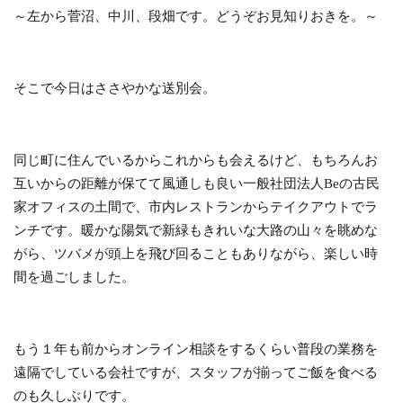
～左から
菅沼、中川、段畑です。どうぞお見知りおきを。～
そこで今日はささやかな送別会。
同じ町に住んでいるからこれからも会えるけど、もちろんお
互いからの距離が保てて風通しも良い一般社団法人Beの古民
家オフィスの土間で、市内レストランからテイクアウトでラ
ンチです。暖かな陽気で新緑もきれいな大路の山々を眺めな
がら、ツバメが頭上を飛び回ることもありながら、楽しい時
間を過ごしました。
もう１年も前からオンライン相談をするくらい普段の業務を
遠隔でしている会社ですが、スタッフが揃ってご飯を食べる
のも久しぶりです。