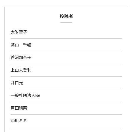
投稿者
太附智子
髙山 千嵯
菅沼加奈子
上山未登利
井口元
一般社団法人Be
戸田晴菜
中川ミミ