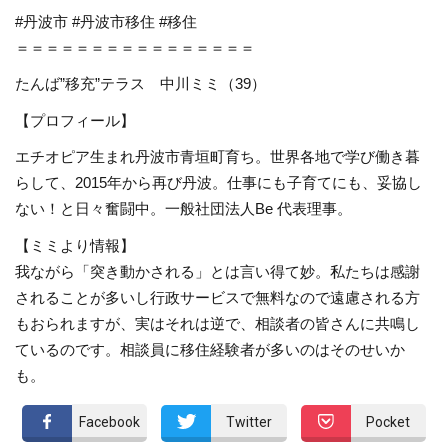
#
丹波市
#
丹波市移住
#
移住
＝＝＝＝＝＝＝＝＝＝＝＝＝＝＝＝
たんば”移充”テラス 中川ミミ（39）
【プロフィール】
エチオピア生まれ丹波市青垣町育ち。世界各地で学び働き暮
らして、2015年から再び丹波。仕事にも子育てにも、妥協し
ない！と日々奮闘中。一般社団法人Be
代表理事。
【ミミより情報】
我ながら「突き動かされる」とは言い得て妙。私たちは感謝
されることが多いし行政サービスで無料なので遠慮される方
もおられますが、実はそれは逆で、相談者の皆さんに共鳴し
ているのです。相談員に移住経験者が多いのはそのせいか
も。
Facebook
Twitter
Pocket