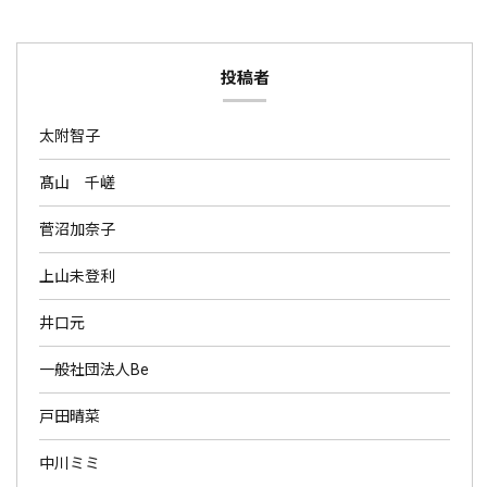
投稿者
太附智子
髙山 千嵯
菅沼加奈子
上山未登利
井口元
一般社団法人Be
戸田晴菜
中川ミミ