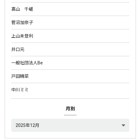
髙山 千嵯
菅沼加奈子
上山未登利
井口元
一般社団法人Be
戸田晴菜
中川ミミ
月別