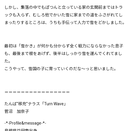
しかし、集落の中でもぽつんと立っている家の玄関前まではトラ
ックも入らず、むしろ他でかいた雪に家までの道をふさがれてし
まったりするところは、うちも手伝って人力で雪をどかしました。
最初は「雪かき」が何かも分からず全く戦力にならなかった息子
も、最後まで根をあげず、後半はしっかり雪を運んでくれてまし
た。
こうやって、雪国の子に育っていくのだな～っと思いました。
＝＝＝＝＝＝＝＝＝＝＝＝＝＝＝＝
たんば”移充”テラス「Turn Wave」
菅沼 加奈子
-*-Profile&message-*-
島根県益田市出身。