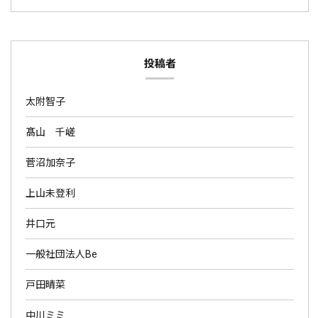
投稿者
太附智子
髙山 千嵯
菅沼加奈子
上山未登利
井口元
一般社団法人Be
戸田晴菜
中川ミミ