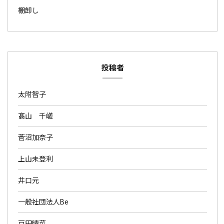
棚卸し
投稿者
太附智子
髙山 千嵯
菅沼加奈子
上山未登利
井口元
一般社団法人Be
戸田晴菜