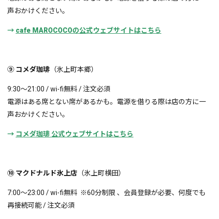
声おかけください。
→
cafe MAROCOCOの公式ウェブサイトはこちら
⑨ コメダ珈琲
（氷上町本郷）
9:30〜21:00 / wi-fi無料 / 注文必須
電源はある席とない席があるかも。電源を借りる際は店の方に一
声おかけください。
→
コメダ珈琲 公式ウェブサイトはこちら
⑩ マクドナルド氷上店
（氷上町横田）
7:00〜23:00 / wi-fi無料 ※60分制限 、会員登録が必要、何度でも
再接続可能 / 注文必須