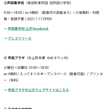
③芦田集学校
（青垣町東芦田 旧芦田小学校）
9:00〜18:00 / wi-fi無料 （飲食可の部屋あり）/ 入場無料・利用
無・登録不要 / 2021.1.17 OPEN
→
芦田集学校 公式facebook
→
プレスリリース
④ 市民プラザ
（氷上町本郷 ゆめタウン内）
火曜日〜日曜日 10:00〜18:00
wi-fi無料 / 入ってすぐのオープンスペース（飲食可能）/ プリンタ
ー（有料）
→
市民プラザの公式ウェブサイトはこちら