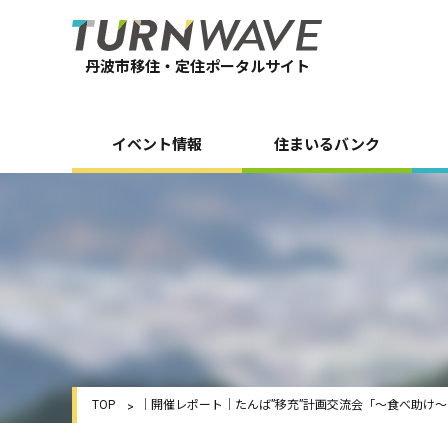
丹波市移住・定住ポータルサイト
イベント情報
住まいるバンク
TOP
｜開催レポート｜たんば”移充”計画交流会「～食べ助け