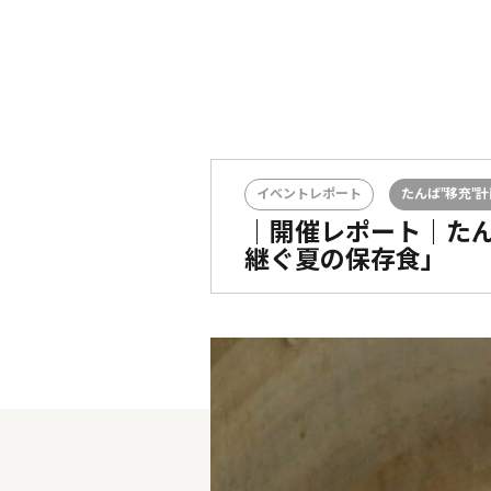
イベントレポート
たんば"移充"計
｜開催レポート｜たん
継ぐ夏の保存食」