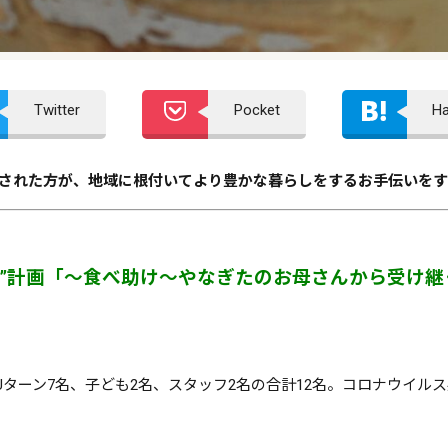
Twitter
Pocket
H
住された方が、
地域に根付いてより豊かな暮らしをするお手伝いをす
“移充”計画「～食べ助け～やなぎたのお母さんから受け
Uターン7名、子ども2名、スタッフ2名の合計12名。コロナウイ