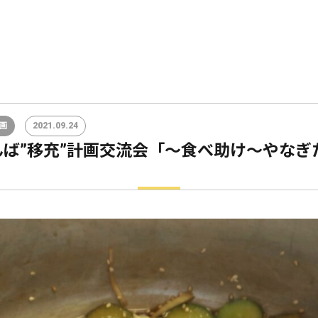
画
2021.09.24
ば”移充”計画交流会「～食べ助け～やなぎ