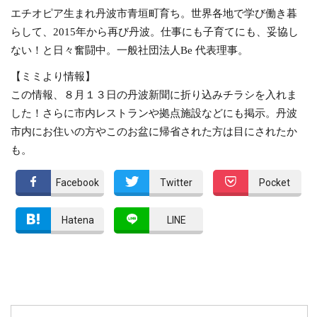
エチオピア生まれ丹波市青垣町育ち。世界各地で学び働き暮
らして、2015年から再び丹波。仕事にも子育てにも、妥協し
ない！と日々奮闘中。一般社団法人Be
代表理事。
【ミミより情報】
この情報、８月１３日の丹波新聞に折り込みチラシを入れま
した！さらに市内レストランや拠点施設などにも掲示。丹波
市内にお住いの方やこのお盆に帰省された方は目にされたか
も。
Facebook
Twitter
Pocket
Hatena
LINE