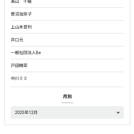
髙山 千嵯
菅沼加奈子
上山未登利
井口元
一般社団法人Be
戸田晴菜
中川ミミ
月別