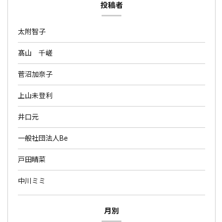
投稿者
太附智子
髙山 千嵯
菅沼加奈子
上山未登利
井口元
一般社団法人Be
戸田晴菜
中川ミミ
月別