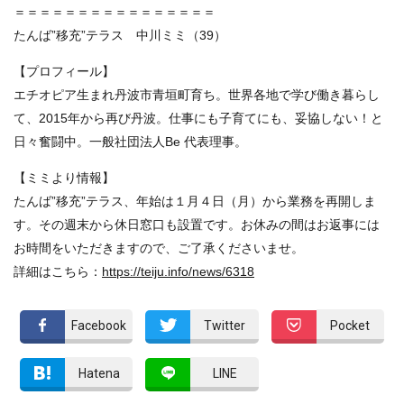
＝＝＝＝＝＝＝＝＝＝＝＝＝＝＝＝
たんば”移充”テラス 中川ミミ（39）
【プロフィール】
エチオピア生まれ丹波市青垣町育ち。世界各地で学び働き暮らし
て、2015年から再び丹波。仕事にも子育てにも、妥協しない！と
日々奮闘中。一般社団法人Be 代表理事。
【ミミより情報】
たんば”移充”テラス、年始は１月４日（月）から業務を再開しま
す。その週末から休日窓口も設置です。お休みの間はお返事には
お時間をいただきますので、ご了承くださいませ。
詳細はこちら：
https://teiju.info/news/6318
Facebook
Twitter
Pocket
Hatena
LINE